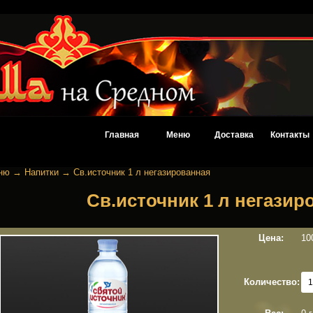
Главная
Меню
Доставка
Контакты
ню
→
Напитки
→
Св.источник 1 л негазированная
Св.источник 1 л негазир
Цена:
10
Количество: