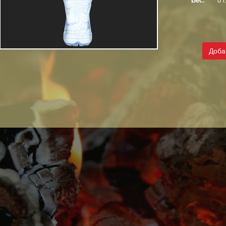
Вес:
0 г
Доба