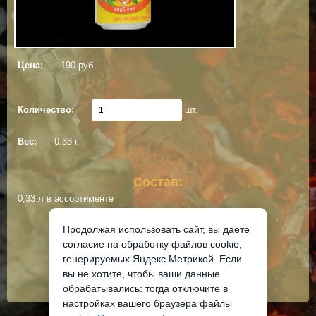
Цена:
190 руб.
Количество:
шт.
Вес:
0.33 г.
Состав:
0,33 л в ассортименте
Продолжая использовать сайт, вы даете
Добавить в корзину
согласие на обработку файлов cookie,
генерируемых Яндекс.Метрикой. Если
вы не хотите, чтобы ваши данные
обрабатывались: тогда отключите в
настройках вашего браузера файлы