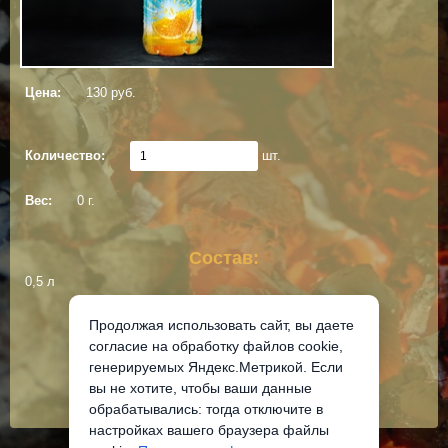
Цена:
130 руб.
Количество:
шт.
Вес:
0 г.
Состав:
0,5 л
Продолжая использовать сайт, вы даете
Добавить в корзину
согласие на обработку файлов cookie,
генерируемых Яндекс.Метрикой. Если
вы не хотите, чтобы ваши данные
обрабатывались: тогда отключите в
настройках вашего браузера файлы