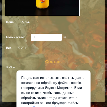
Цена:
95 руб.
Количество:
шт.
Вес:
0.29 г.
Состав:
0,29 л
Продолжая использовать сайт, вы даете
Добавить в корзину
согласие на обработку файлов cookie,
генерируемых Яндекс.Метрикой. Если
вы не хотите, чтобы ваши данные
обрабатывались: тогда отключите в
настройках вашего браузера файлы