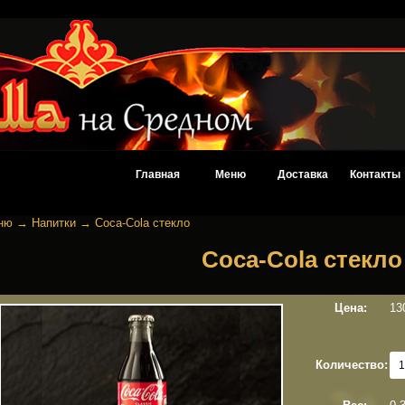
Главная
Меню
Доставка
Контакты
ню
→
Напитки
→
Соса-Cola стекло
Соса-Cola стекло
Цена:
13
Количество: