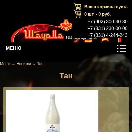
Ваша корзина пуста
0
шт. -
0
руб.
+7 (902) 300-30-30
+7 (831) 230-00-00
+7 (831) 4-244-243
МЕНЮ
Меню
→
Напитки
→
Тан
Тан