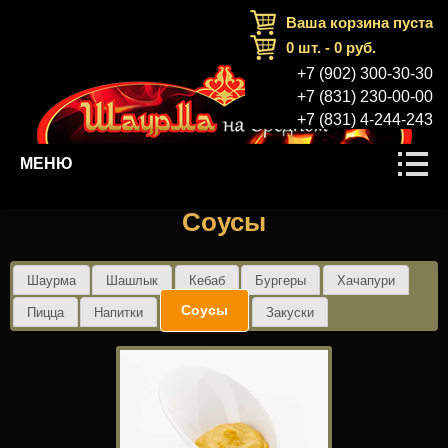
Ваша корзина пуста
0
шт. -
0
руб.
+7 (902) 300-30-30
+7 (831) 230-00-00
+7 (831) 4-244-243
МЕНЮ
Соусы
Шаурма
Шашлык
Кебаб
Бургеры
Хачапури
Соусы
Пицца
Напитки
Закуски